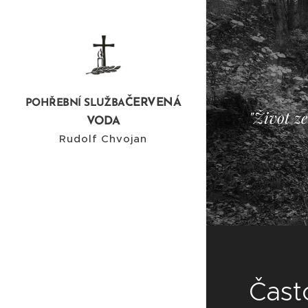
ČERVENÁ
POHŘEBNÍ SLUŽBA
"Život ze
VODA
Rudolf Chvojan
Čast