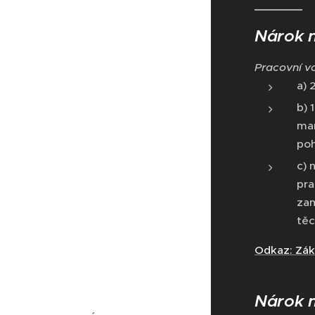
Nárok n
Pracovní v
a) 
b) 
man
poh
c) 
pra
zam
těc
Odkaz: Záko
Nárok 