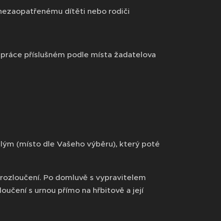
 nezaopatřenému dítěti nebo rodiči
 práce příslušném podle místa žadatelova
lým (místo dle Vašeho výběru), který poté
rozloučení. Po domluvě s vypravitelem
učení s urnou přímo na hřbitově a její