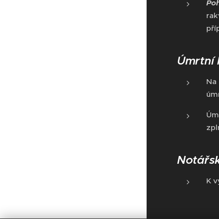
Po
rak
pří
Úmrtní l
Na 
úmr
Úmr
zp
Notářsk
K v