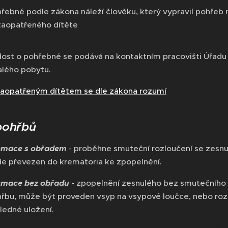
řebné podle zákona náleží člověku, který vypravil pohřeb
aopatřeného dítěte
ost o pohřebné se podává na kontaktním pracovišti Úřadu
alého pobytu.
aopatřeným dítětem se dle zákona rozumí
pohřbů
emace s obřadem
- proběhne smuteční rozloučení se zesnu
e převezen do krematoria ke zpopelnění.
emace bez obřadu
- zpopelnění zesnulého bez smutečního 
řbu, může být proveden vsyp na vsypové loučce, nebo rozlo
ledné uložení.