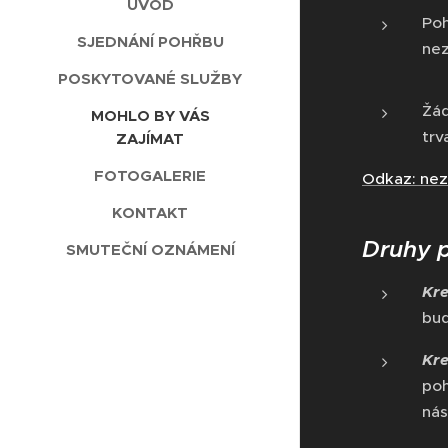
ÚVOD
Poh
SJEDNÁNÍ POHŘBU
nez
POSKYTOVANÉ SLUŽBY
Žád
MOHLO BY VÁS
trv
ZAJÍMAT
FOTOGALERIE
Odkaz: nez
KONTAKT
Druhy 
SMUTEČNÍ OZNÁMENÍ
Kr
bud
Kr
poh
nás