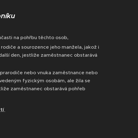
oníku
 účasti na pohřbu těchto osob,
 rodiče a sourozence jeho manžela, jakož i
lší den, jestliže zaměstnanec obstarává
bu prarodiče nebo vnuka zaměstnance nebo
 uvedeným fyzickým osobám, ale žila se
stliže zaměstnanec obstarává pohřeb
rtí