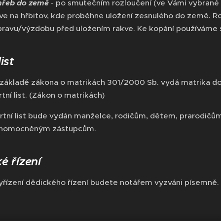
hřeb do země
- po smutečním rozloučení (ve Vámi vybrané s
ve na hřbitov, kde proběhne uložení zesnulého do země. R
pravu/výzdobu před uložením rakve. Ke kopání používáme sp
ist
základě zákona o matrikách 301/2000 Sb. vydá matrika 
tní list. (Zákon o matrikách)
tní list bude vydán manželce, rodičům, dětem, prarodič
lnomocněným zástupcům.
é řízení
yřízení dědického řízení budete notářem vyzváni písemně.