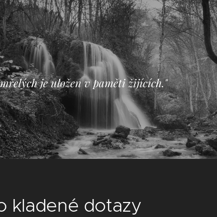
mřelých je uložen v paměti žijících."
o kladené dotazy