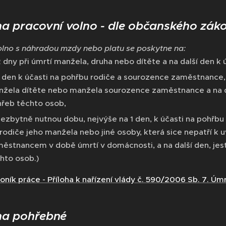
a pracovní volno - dle občanského zák
olno s náhradou mzdy nebo platu se poskytne na:
2 dny při úmrtí manžela, druha nebo dítěte a na další den k
1 den k účasti na pohřbu rodiče a sourozence zaměstnance,
žela dítěte nebo manžela sourozence zaměstnance a na da
řeb těchto osob,
nezbytně nutnou dobu, nejvýše na 1 den, k účasti na pohř
rodiče jeho manžela nebo jiné osoby, která sice nepatří k
ěstnancem v době úmrtí v domácnosti, a na další den, je
hto osob.)
ník práce - Příloha k nařízení vlády č. 590/2006 Sb. 7. Úm
na pohřebné