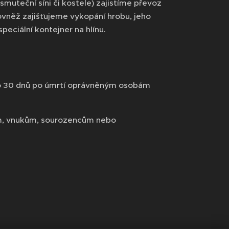
muteční síni či kostele) zajistíme převoz
ovněž zajišťujeme vykopání hrobu, jeho
eciální kontejner na hlínu.
do 30 dnů po úmrtí oprávněným osobám
ům, vnukům, sourozencům nebo